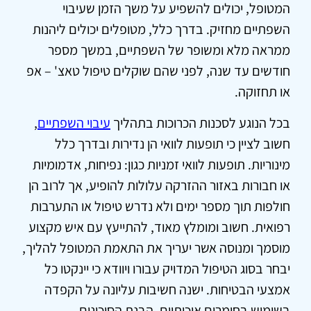
המטופל, יכולים להשפיע על משך הזמן שעיבוי
השפתיים מחזיק. בדרך כלל, מטופלים יכולים ליהנות
ממראה מלא ומשופר של השפתיים, במשך מספר
חודשים עד שנה, לפני שהם שוקלים טיפול טאצ' – אפ
או תחזוקה.
בכל הנוגע לסכנות הכרוכות בתהליך
עיבוי השפתיים
,
חשוב לציין כי תופעות לוואי הן נדירות ובדרך כלל
מינוריות. תופעות לוואי זמניות כגון: נפיחות, אדמומיות
או חבורות באזור ההזרקה עלולות להופיע, אך לרוב הן
חולפות תוך מספר ימים ולא נדרש טיפול או התערבות
רפואית. חשוב ומומלץ מאוד, להתייעץ עם איש מקצוע
מוסמך ומנוסה אשר יעריך את התאמת המטופל להליך,
יבחר בסוג הטיפול המדויק עבורו ויוודא כי יינקטו כל
אמצעי הבטיחות. ישנה חשיבות עליונה על הקפדה
בשימוש בחומרים איכותיים, הבנת הסיכונים